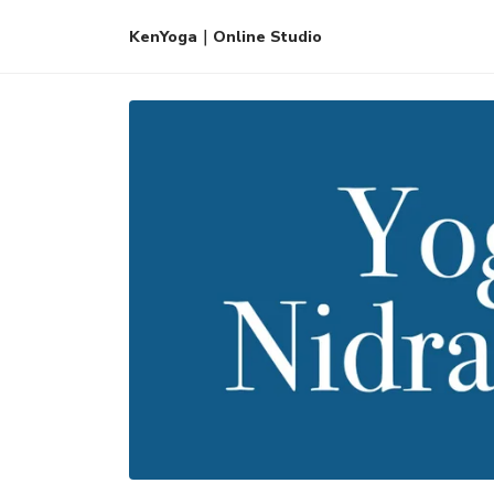
KenYoga｜Online Studio