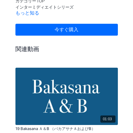
カテゴリーTOP
インターミディエイトシリーズ
もっと知る
アサナ別プレイリスト
今すぐ購入
関連動画
01:03
19 Bakasana Ａ＆B （バカアサナＡおよびB）